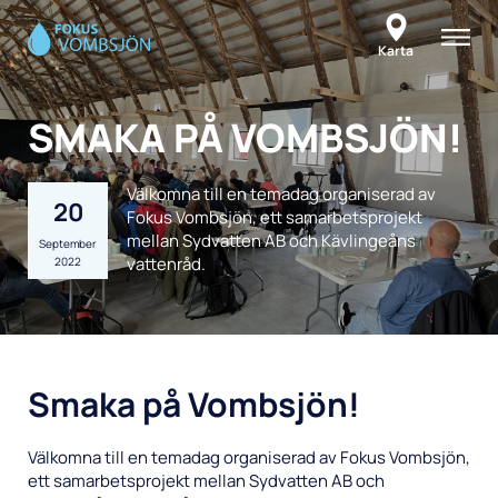
Karta
SMAKA PÅ VOMBSJÖN!
OM
RAPPORTER
Välkomna till en temadag organiserad av
20
MEDIA
Fokus Vombsjön, ett samarbetsprojekt
mellan Sydvatten AB och Kävlingeåns
September
ARBETSOMRÅDEN
vattenråd.
2022
Follow us on Youtube
Digitalisering
Status vombsjön
Miljöövervakning
Smaka på Vombsjön!
Fiskförvaltning
Välkomna till en temadag organiserad av Fokus Vombsjön,
Intern fosforbelastning
ett samarbetsprojekt mellan Sydvatten AB och