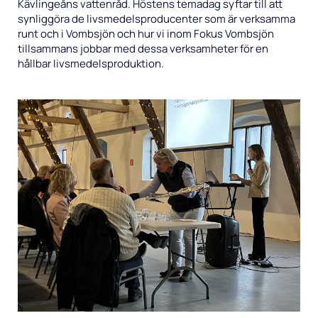
Kävlingeåns vattenråd. Höstens temadag syftar till att
Extern fosforbelasning
synliggöra de livsmedelsproducenter som är verksamma
Så här kommunicerar vi
runt och i Vombsjön och hur vi inom Fokus Vombsjön
tillsammans jobbar med dessa verksamheter för en
Våra forskningsprojekt
hållbar livsmedelsproduktion.