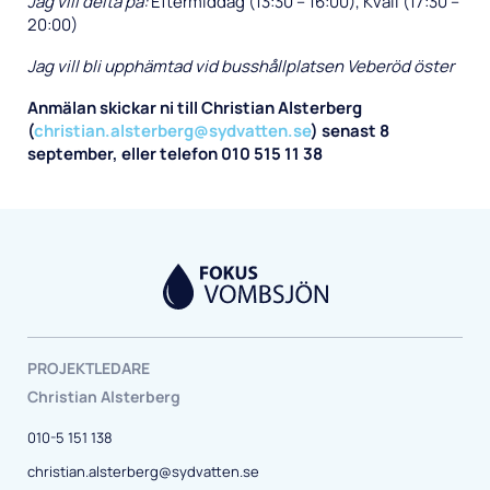
Jag vill delta på:
Eftermiddag (13:30 – 16:00), Kväll (17:30 –
20:00)
Jag vill bli upphämtad vid busshållplatsen Veberöd öster
Anmälan skickar ni till Christian Alsterberg
(
christian.alsterberg@sydvatten.se
) senast 8
september, eller telefon 010 515 11 38
PROJEKTLEDARE
Christian Alsterberg
010-5 151 138
christian.alsterberg@sydvatten.se