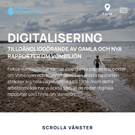
Karta
DIGITAL
ISERING
OM
RAPPORTER
TILLGÄNGLIGGÖRANDE AV GAMLA OCH NYA
RAPPORTER OM VOMBSJÖN
MEDIA
ARBETSOMRÅDEN
Fokus Vombsjön har samlat ihop gamla pappersrapporter
om Vombsjön och scannat dem. Den äldsta rapporten
Follow us on Youtube
sträcker sig hela vägen tillbaka till 1904. Inom detta
Digitalisering
arbetsområde har vi också samlat de redan digitala
rapporter som finns om Vomsjön.
Status vombsjön
Miljöövervakning
Fiskförvaltning
Intern fosforbelastning
SCROLLA VÄNSTER