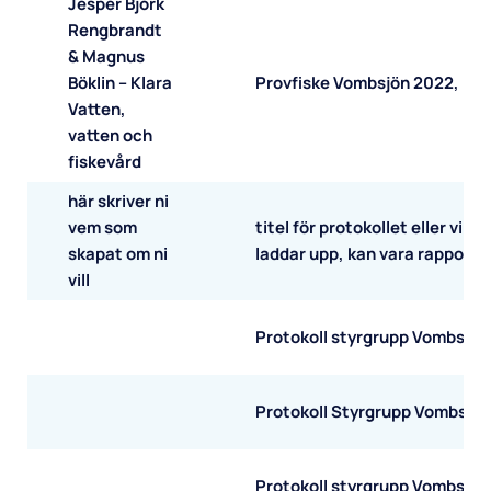
Jesper Björk
Rengbrandt
& Magnus
Böklin – Klara
Provfiske Vombsjön 2022, rap
Vatten,
vatten och
fiskevård
här skriver ni
vem som
titel för protokollet eller vilken
skapat om ni
laddar upp, kan vara rapport 
vill
Protokoll styrgrupp Vombsjön
Protokoll Styrgrupp Vombsjö
Protokoll styrgrupp Vombsjön