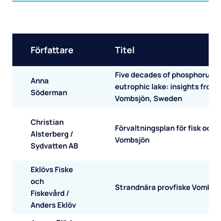
Extern fosforbelasning
Så här kommunicerar vi
Våra forskningsprojekt
Författare
Titel
Five decades of phosphorus tr
Anna
eutrophic lake: insights from
Söderman
Vombsjön, Sweden
Christian
Förvaltningsplan för fisk och f
Alsterberg /
Vombsjön
Sydvatten AB
Eklövs Fiske
och
Strandnära provfiske Vombsj
Fiskevård /
Anders Eklöv