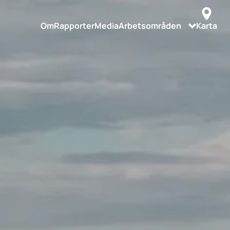
Om
Rapporter
Media
Arbetsområden
Karta
Digitalisering
Status vombsjön
Miljöövervakning
Fiskförvaltning
Intern fosforbelastning
Extern fosforbelasning
Så här kommunicerar vi
Våra forskningsprojekt