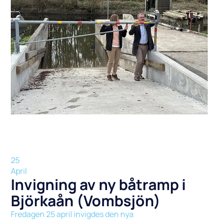
25
April
Invigning av ny båtramp i
Björkaån (Vombsjön)
Fredagen 25 april invigdes den nya