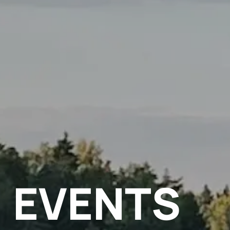
Extern fosforbelasning
Så här kommunicerar vi
Våra forskningsprojekt
EVENTS