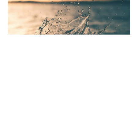
7
December
Fokus på Vombsjöns
miljöarkiv, nutid och