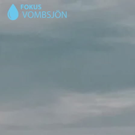
OM
RAPPORTER
MEDIA
ARBETSOMRÅDEN
Follow us on Youtube
Digitalisering
Status vombsjön
Miljöövervakning
Fiskförvaltning
Intern fosforbelastning