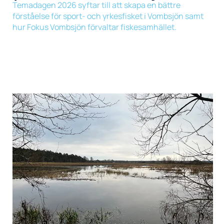
Temadagen 2026 syftar till att skapa en bättre
förståelse för sport- och yrkesfisket i Vombsjön samt
hur Fokus Vombsjön förvaltar fiskesamhället.